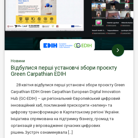
Новини
Відбулися перші установчі збори проєкту
Green Carpathian EDIH
28 квітня відбулися перші установчі збори проєкту Green
Carpathian EDIH.Green Carpathian European Digital Innovation
Hub (GC-EDIH) – це регіональний Європейський цифровий
інноваційний хаб, покликаний прискорити «зелену» та
цифрову трансформацію в Карпатському регіоні України.
Ініціатива спрямована на підтримку бізнесу, громад та
організацій у впровадженні сучасних цифрових
рішень.Зустріч ознаменувала […]