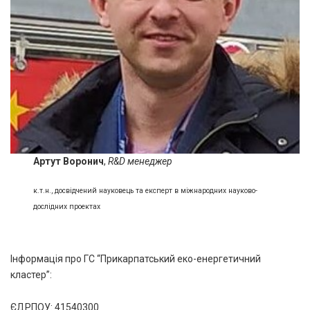
Артут Воронич
,
R&D менеджер
к.т.н., досвідчений науковець та експерт в міжнародних науково-
дослідних проектах
Інформація про ГС “Прикарпатський еко-енергетичний
кластер”:
ЄДРПОУ: 41540300