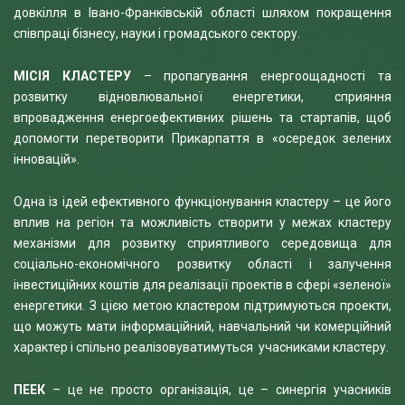
довкілля в Івано-Франківській області шляхом покращення
співпраці бізнесу, науки і громадського сектору.
МІСІЯ КЛАСТЕРУ
– пропагування енергоощадності та
розвитку відновлювальної енергетики, сприяння
впровадження енергоефективних рішень та стартапів, щоб
допомогти перетворити Прикарпаття в «осередок зелених
інновацій».
Одна із ідей ефективного функціонування кластеру – це його
вплив на регіон та можливість створити у межах кластеру
механізми для розвитку сприятливого середовища для
соціально-економічного розвитку області і залучення
інвестиційних коштів для реалізації проектів в сфері «зеленої»
енергетики. З цією метою кластером підтримуються проекти,
що можуть мати інформаційний, навчальний чи комерційний
характер і спільно реалізовуватимуться учасниками кластеру.
ПЕЕК
– це не просто організація, це – синергія учасників