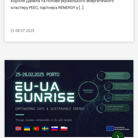
короля Данила та голови українського енергетичного
кластеру PEEC, партнера RENERGY у […]
08.07.2025