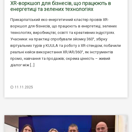
XR-воркшоп для бізнесів, що працюють в
енергетиці та зелених технологіях
Прикарпатський еко-енергетичний кластер провів XR-
воркшоп для бізнесів, що працюють в енергетиці, зелених
технологіях, виробництві, освіті та креативних індустріях.
Учасники: на практиці спробували зйомку 360°, збірку
віртуальних турів у KUULA та роботу з XR-стендом; побачили
реальні кейси використання XR/AR/360°, як інструментів
промо, навчання та продажів; окрема цінність – живий
діалог між […]
11.11.2025