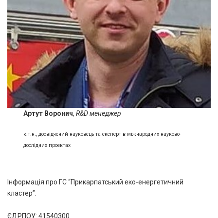
Артут Воронич
,
R&D менеджер
к.т.н., досвідчений науковець та експерт в міжнародних науково-
дослідних проектах
Інформація про ГС “Прикарпатський еко-енергетичний
кластер”:
ЄДРПОУ: 41540300