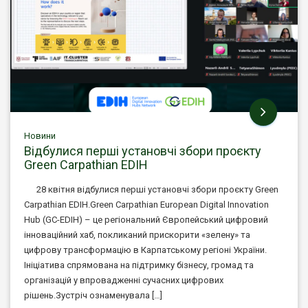
Новини
Відбулися перші установчі збори проєкту
Green Carpathian EDIH
28 квітня відбулися перші установчі збори проєкту Green
Carpathian EDIH.Green Carpathian European Digital Innovation
Hub (GC-EDIH) – це регіональний Європейський цифровий
інноваційний хаб, покликаний прискорити «зелену» та
цифрову трансформацію в Карпатському регіоні України.
Ініціатива спрямована на підтримку бізнесу, громад та
організацій у впровадженні сучасних цифрових
рішень.Зустріч ознаменувала […]