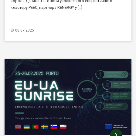
короля Данила та голови українського енергетичного
кластеру PEEC, партнера RENERGY у […]
08.07.2025