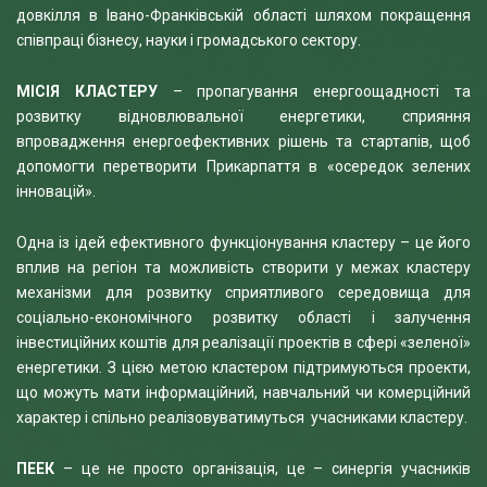
довкілля в Івано-Франківській області шляхом покращення
співпраці бізнесу, науки і громадського сектору.
МІСІЯ КЛАСТЕРУ
– пропагування енергоощадності та
розвитку відновлювальної енергетики, сприяння
впровадження енергоефективних рішень та стартапів, щоб
допомогти перетворити Прикарпаття в «осередок зелених
інновацій».
Одна із ідей ефективного функціонування кластеру – це його
вплив на регіон та можливість створити у межах кластеру
механізми для розвитку сприятливого середовища для
соціально-економічного розвитку області і залучення
інвестиційних коштів для реалізації проектів в сфері «зеленої»
енергетики. З цією метою кластером підтримуються проекти,
що можуть мати інформаційний, навчальний чи комерційний
характер і спільно реалізовуватимуться учасниками кластеру.
ПЕЕК
– це не просто організація, це – синергія учасників