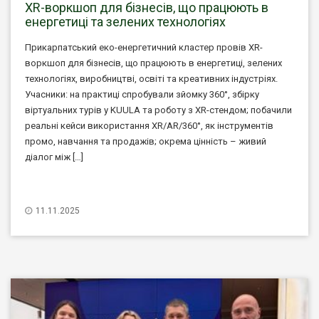
XR-воркшоп для бізнесів, що працюють в
енергетиці та зелених технологіях
Прикарпатський еко-енергетичний кластер провів XR-
воркшоп для бізнесів, що працюють в енергетиці, зелених
технологіях, виробництві, освіті та креативних індустріях.
Учасники: на практиці спробували зйомку 360°, збірку
віртуальних турів у KUULA та роботу з XR-стендом; побачили
реальні кейси використання XR/AR/360°, як інструментів
промо, навчання та продажів; окрема цінність – живий
діалог між […]
11.11.2025