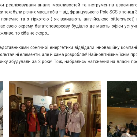
и реалізовували аналіз можливостей та інструментів взаємного
и теж були різних масштабів – від французького Pole SCS з понад 
 приємно та з гіркотою ( як вживають англійською
bittersweet)
ає свою окрему багатоповерхову будівлю де мають офіси усі уча
жливо, то хіба не скоро..
едставниками сонячної енергетики відвідали інноваційну компан
ольтаїчні елементи, але й сама розробляє! Найновітнішим їхнім пр
ку збудували за 2 роки! Тож, набрались натхнення на власні прое