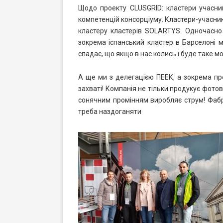
Щодо проекту CLUSGRID: кластери учасник
компетенцій консорціуму. Кластери-учасник
кластеру кластерів SOLARTYS. Одночасно
зокрема іспанський кластер в Барселоні м
спадає, що якщо в нас колись і буде таке мо
А ще ми з делегацією ПЕЕК, а зокрема пр
захваті! Компанія не тільки продукує фотов
сонячним промінням виробляє струм! Фабри
треба наздоганяти