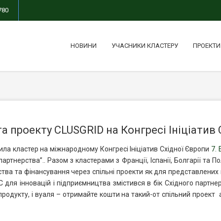
780
НОВИНИ
УЧАСНИКИ КЛАСТЕРУ
ПРОЕКТИ
а проекту CLUSGRID на Конгресі Ініціатив 
ла кластер на міжнародному Конгресі Ініціатив Східної Європи
7. 
партнерства”.. Разом з кластерами з Франції, Іспанії, Болгарії та
ва та фінансування через спільні проекти як для представлених к
 для інновацій і підприємництва змістився в бік Східного партнер
продукту, і вуаля – отримайте кошти на такий-от спільний проект
а