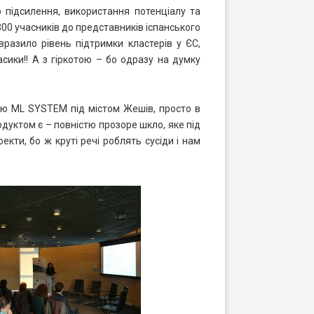
 підсилення, використання потенціалу та
300 учасників до представників іспанського
 вразило рівень підтримки кластерів у ЄС,
сики!! А з гіркотою – бо одразу на думку
ію ML SYSTEM під містом Жешів, просто в
одуктом є – повністю прозоре шкло, яке під
кти, бо ж круті речі роблять сусіди і нам