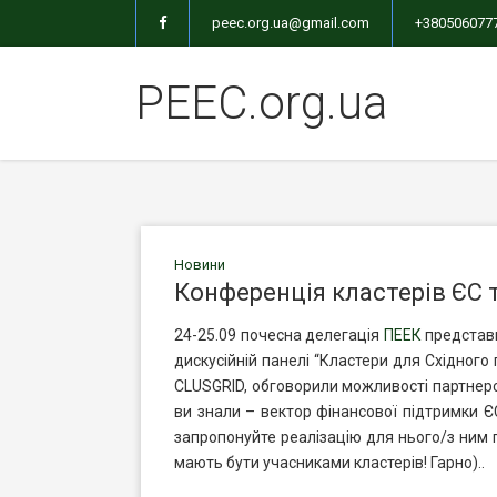
peec.org.ua@gmail.com
+380506077
PEEC.org.ua
Новини
Конференція кластерів ЄС т
24-25.09 почесна делегація
ПЕЕК
представи
дискусійній панелі “Кластери для Східного 
CLUSGRID, обговорили можливості партнерст
ви знали – вектор фінансової пі
дтримки ЄС
запропонуйте реалізацію для нього/з ним 
мають бути учасниками кластерів! Гарно)..