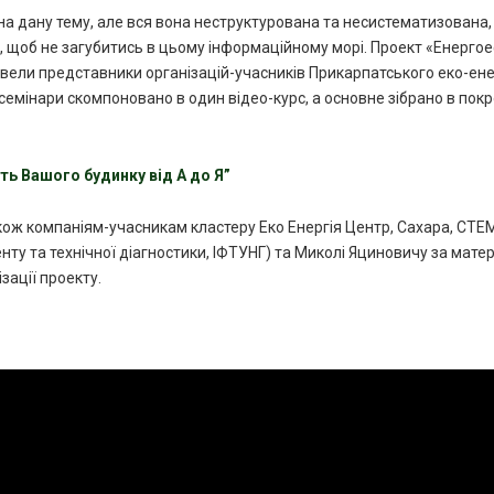
 на дану тему, але вся вона неструктурована та несистематизована
ння, щоб не загубитись в цьому інформаційному морі. Проект «Енерго
вели представники організацій-учасників Прикарпатського еко-ене
і семінари скомпоновано в один відео-курс, а основне зібрано в по
ь Вашого будинку від А до Я”
кож компаніям-учасникам кластеру Еко Енергія Центр, Сахара, СТЕМ,
 та технічної діагностики, ІФТУНГ) та Миколі Яциновичу за матері
зації проекту.