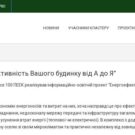
780
НОВИНИ
УЧАСНИКИ КЛАСТЕРУ
ПРОЕКТИ
тивність Вашого будинку від А до Я”
ce 100 ПЕЕК реалізував інформаційно-освітній проект “Енергоефект
ономію енергоносіїв та витрат на них, хоча насправді це про ефект
бладнання, недосконалу мережу передачі та інфраструктуру загало
 усунення втрат енергії (теплової чи електричної). В комплексі з
у оселю зі своїм мікрокліматом та практично незалежну від зовнішн