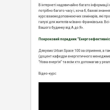
В інтернеті надзвичайно багато інформації
потрібно багато часу і, хоча б, базові зна
курс взаємодоповнюючих семінарів, які про
галузі для жителів м.Івано-Франківська. Вс
Вашого будинку від А до Я».
Покроковий порадник “Енергоефективніст
Дякуємо Urban Space 100 за сприяння, а та
(доцент кафедри енергетичного менеджменту
“Нова енергія” та всім хто допомагав у реалі
Відео-курс: