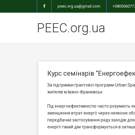
peec.org.ua@gmail.com
+380506077
PEEC.org.ua
Курс семінарів “Енергоефек
За підтримки ґрантової програми Urban Spa
жителів м.Івано-Франківськ.
Під енергоефективністю часто розуміють ек
зменшення втрат енергії через неякісне о
передбачає застосування ряду заходів для
енергії такий дім трансформується в затишн