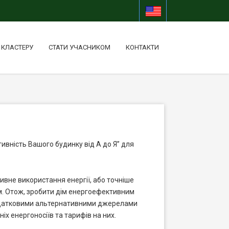
 КЛАСТЕРУ
СТАТИ УЧАСНИКОМ
КОНТАКТИ
ивність Вашого будинку від А до Я” для
ивне використання енергії, або точніше
м. Отож, зробити дім енергоефективним
 додатковими альтернативними джерелами
іх енергоносіїв та тарифів на них.